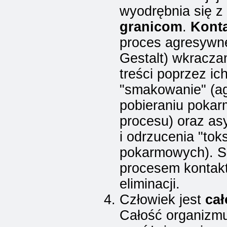
wyodrębnia się z 
granicom
.
Konta
proces agresywne
Gestalt) wkraczan
treści poprzez ich
"smakowanie" (ag
pobieraniu pokar
procesu) oraz asy
i odrzucenia "toks
pokarmowych). Sa
procesem kontakt
eliminacji.
Człowiek jest
cał
Całość organizmu