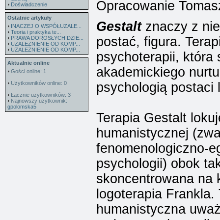
Opracowanie Tomas
Doświadczenie
Ostatnie artykuły
Gestalt
znaczy z niem
INACZEJ O WSPÓŁUZALE...
Teoria i praktyka te...
postać, figura. Terap
PRAWA DOROSŁYCH DZIE...
UZALEŻNIENIE OD KOMP...
UZALEŻNIENIE OD KOMP...
psychoterapii, któr
Aktualnie online
akademickiego nurtu
Gości online: 1
Użytkowników online: 0
psychologią postaci
Łącznie użytkowników: 3
Najnowszy użytkownik:
gpolomska5
Terapia Gestalt lokuj
humanistycznej (zwa
fenomenologiczno-e
psychologii) obok tak
skoncentrowana na k
logoterapia Frankla.
humanistyczna uważa