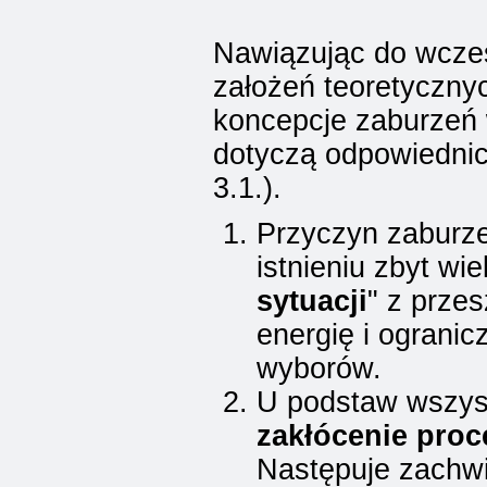
Nawiązując do wcześ
założeń teoretyczny
koncepcje zaburzeń w
dotyczą odpowiednic
3.1.).
Przyczyn zaburz
istnieniu zbyt wie
sytuacji
" z przes
energię i ograni
wyborów.
U podstaw wszyst
zakłócenie proc
Następuje zachw