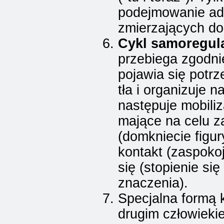
podejmowanie ad
zmierzających do
Cykl samoregula
przebiega zgodn
pojawia się potrz
tła i organizuje 
następuje mobiliz
mające na celu z
(domkniecie figu
kontakt (zaspokoj
się (stopienie się 
znaczenia).
Specjalna formą k
drugim człowiek