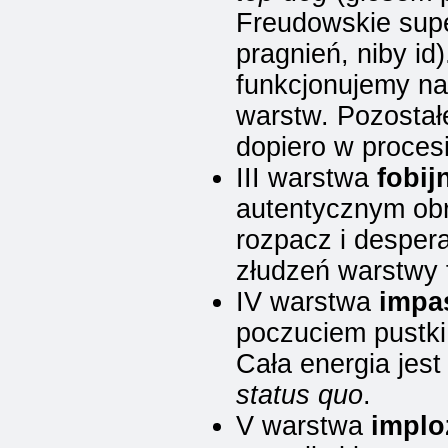
Freudowskie supe
pragnień, niby id
funkcjonujemy na
warstw. Pozostałe
dopiero w procesi
III warstwa
fobij
autentycznym obr
rozpacz i desper
złudzeń warstwy 
IV warstwa
impa
poczuciem pustki,
Cała energia jes
status quo
.
V warstwa
implo