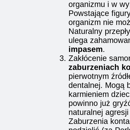
organizmu i w wy
Powstające figur
organizm nie moż
Naturalny przepł
ulega zahamowani
impasem
.
Zakłócenie samor
zaburzeniach k
pierwotnym źródł
dentalnej. Mogą
karmieniem dzie
powinno już gryź
naturalnej agresj
Zaburzenia kont