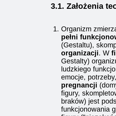
3.1. Założenia te
Organizm zmierza
pełni funkcjono
(Gestaltu), skom
organizacji
. W
f
Gestalty) organiz
ludzkiego funkcj
emocje, potrzeby,
pregnancji
(domy
figury, skompleto
braków) jest po
funkcjonowania g