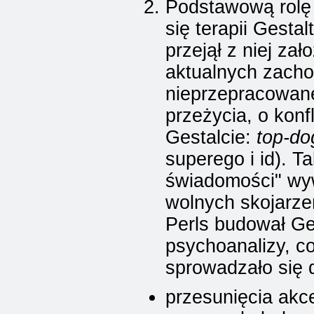
Podstawową rolę 
się terapii Gestal
przejął z niej za
aktualnych zach
nieprzepracowan
przeżycia, o kon
Gestalcie:
top-do
superego i id). T
świadomości" wyw
wolnych skojarze
Perls budował Ge
psychoanalizy, c
sprowadzało się 
przesunięcia akc