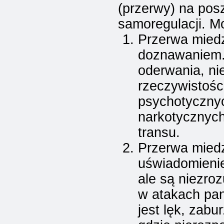
(przerwy) na pos
samoregulacji. M
Przerwa mied
doznawaniem.
oderwania, nie
rzeczywistośc
psychotyczny
narkotycznych
transu.
Przerwa mied
uświadomieni
ale są niezroz
w atakach pan
jest lęk, zab