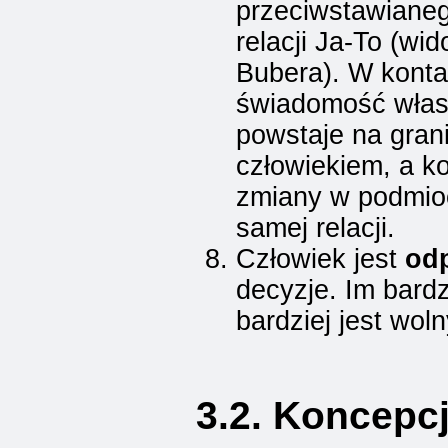
przeciwstawianeg
relacji Ja-To (wid
Bubera). W kontak
świadomość włas
powstaje na gran
człowiekiem, a k
zmiany w podmioci
samej relacji.
Człowiek jest
od
decyzje. Im bardz
bardziej jest woln
3.2. Koncepc