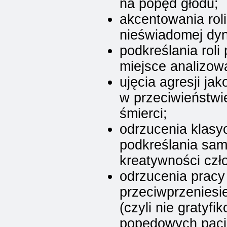
na popęd głodu;
akcentowania rol
nieświadomej dy
podkreślania roli
miejsce analizowa
ujęcia agresji ja
w przeciwieństwi
śmierci;
odrzucenia klasyc
podkreślania sam
kreatywności czł
odrzucenia pracy
przeciwprzeniesi
(czyli nie gratyf
popędowych pacje