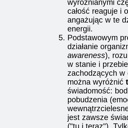
wyróżnianymi czę
całość reaguje i 
angażując w te d
energii.
Podstawowym pro
działanie organi
awareness
), roz
w stanie i przebi
zachodzących w o
można wyróżnić
świadomość: bod
pobudzenia (emoc
wewnątrzcielesne
jest zawsze świa
("tu i teraz"). T