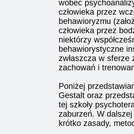
wobec psychoanalizy
człowieka przez wcze
behawioryzmu (założ
człowieka przez bod
niektórzy współcześn
behawiorystyczne ins
zwłaszcza w sferze 
zachowań i trenowan
Poniżej przedstawiam
Gestalt oraz przeds
tej szkoły psychoter
zaburzeń. W dalszej 
krótko zasady, metody