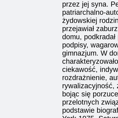
przez jej syna. P
patriarchalno-au
żydowskiej rodzi
przejawiał zaburz
domu, podkradał 
podpisy, wagarow
gimnazjum. W do
charakteryzowało
ciekawość, indywi
rozdrażnienie, au
rywalizacyjność, 
bojąc się porzuce
przelotnych zwią
podstawie biograf