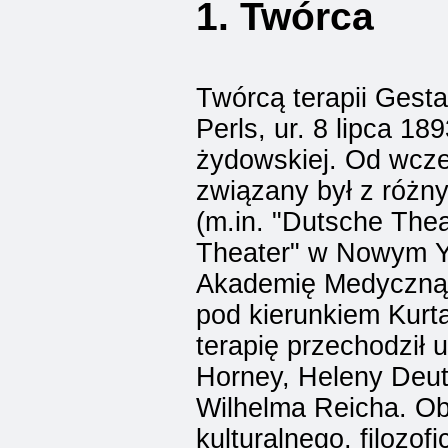
1. Twórca
Twórcą terapii Gesta
Perls, ur. 8 lipca 18
żydowskiej. Od wcze
związany był z różny
(m.in. "Dutsche Theat
Theater" w Nowym Yo
Akademię Medyczną i
pod kierunkiem Kurt
terapię przechodził 
Horney, Heleny Deu
Wilhelma Reicha. Obr
kulturalnego, filozo