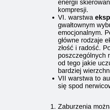
energii skierowa
kompresji.
VI. warstwa
eksp
gwałtownym wyb
emocjonalnym. Pe
główne rodzaje ek
złość i radość. P
poszczególnych r
od tego jakie uc
bardziej wierzch
VII warstwa to a
się spod nerwic
Zaburzenia można