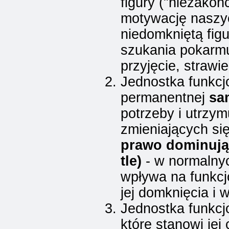
figury ("niezakoń
motywację naszych
niedomkniętą fig
szukania pokarmu 
przyjęcie, strawi
Jednostka funkcj
permanentnej
sa
potrzeby i utrzy
zmieniających si
prawo dominując
tle)
- w normalnyc
wpływa na funkcj
jej domknięcia i w
Jednostka funkc
które stanowi jej