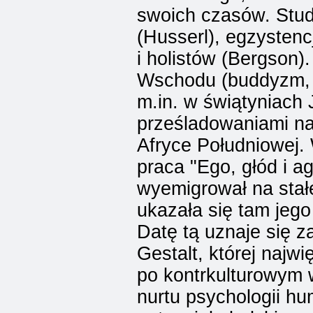
swoich czasów. Stu
(Husserl), egzystenc
i holistów (Bergson).
Wschodu (buddyzm, z
m.in. w świątyniach 
prześladowaniami naz
Afryce Południowej. 
praca "Ego, głód i a
wyemigrował na sta
ukazała się tam jego
Datę tą uznaje się za
Gestalt, której najwi
po kontrkulturowym
nurtu psychologii hu