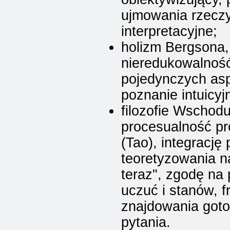
ujmowania rzeczy
interpretacyjne;
holizm Bergsona,
nieredukowalność
pojedynczych asp
poznanie intuicyj
filozofie Wschodu
procesualność p
(Tao), integrację
teoretyzowania na
teraz", zgodę na
uczuć i stanów, f
znajdowania got
pytania.