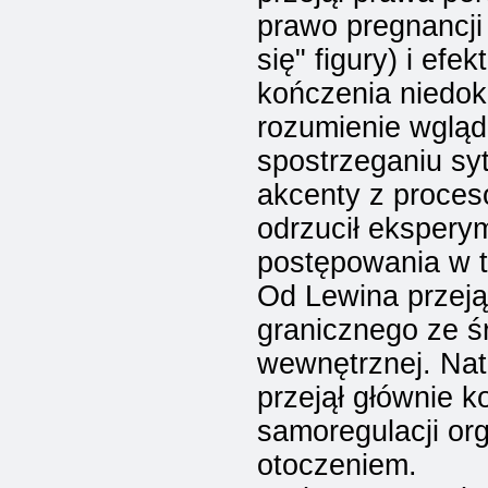
prawo pregnancji
się" figury) i efe
kończenia niedok
rozumienie wgląd
spostrzeganiu syt
akcenty z proces
odrzucił ekspery
postępowania w tw
Od Lewina przeją
granicznego ze ś
wewnętrznej. Nat
przejął głównie k
samoregulacji or
otoczeniem.