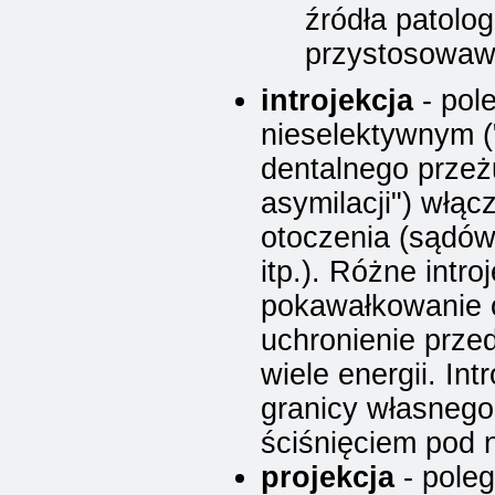
źródła patologi
przystosowaw
introjekcja
- pol
nieselektywnym (
dentalnego przeż
asymilacji") włąc
otoczenia (sądów,
itp.). Różne intr
pokawałkowanie o
uchronienie prze
wiele energii. Int
granicy własnego
ściśnięciem pod 
projekcja
- poleg