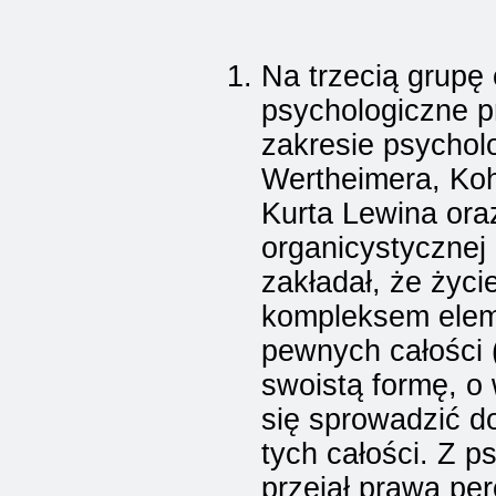
Na trzecią grupę
psychologiczne p
zakresie psycholo
Wertheimera, Kohle
Kurta Lewina oraz
organicystycznej
zakładał, że życi
kompleksem eleme
pewnych całości 
swoistą formę, o
się sprowadzić d
tych całości. Z p
przejął prawa per