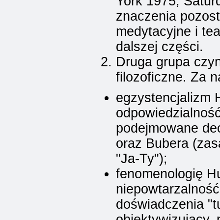
York 1975, Satur
znaczenia pozost
medytacyjne i tea
dalszej części.
Druga grupa czy
filozoficzne. Za 
egzystencjalizm 
odpowiedzialność
podejmowane decy
oraz Bubera (zas
"Ja-Ty");
fenomenologię Hu
niepowtarzalność
doświadczenia "tu
obiektywizujący,