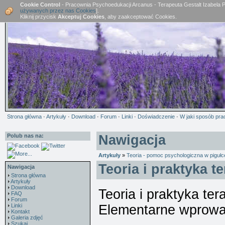
Cookie Control
- Pracownia Psychoedukacji Arcanus - Terapeuta Gestalt Izabela 
używanych przez nas Cookies
].
Kliknij przycisk
Akceptuj Cookies
, aby zaakceptować Cookies.
Strona główna
·
Artykuły
·
Download
·
Forum
·
Linki
·
Doświadczenie
·
W jaki sposób pra
Polub nas na:
Nawigacja
Artykuły
»
Teoria - pomoc psychologiczna w pigułce,
Teoria i praktyka te
Nawigacja
Strona główna
Artykuły
Download
Teoria i praktyka ter
FAQ
Forum
Linki
Elementarne wprowa
Kontakt
Galeria zdjęć
Szukaj