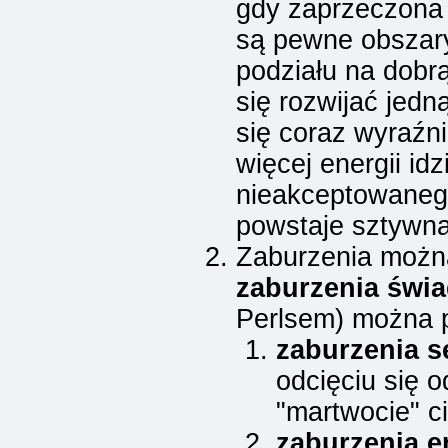
gdy zaprzeczona j
są pewne obszary
podziału na dobrą
się rozwijać jedną
się coraz wyraźni
więcej energii id
nieakceptowanego
powstaje sztywna
Zaburzenia można
zaburzenia świ
Perlsem) można p
zaburzenia 
odcięciu się 
"martwocie" ci
zaburzenia 