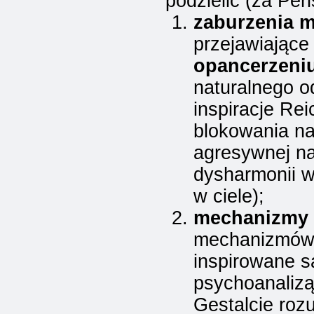
podzielić (za Per
zaburzenia 
przejawiające
opancerzeni
naturalnego o
inspiracje Re
blokowania na
agresywnej na
dysharmonii w
w ciele);
mechanizmy
mechanizmów,
inspirowane 
psychoanaliz
Gestalcie roz