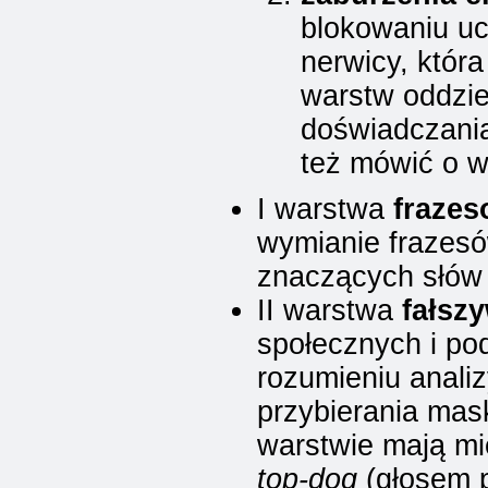
blokowaniu uc
nerwicy, która
warstw oddzie
doświadczani
też mówić o w
I warstwa
fraze
wymianie frazesó
znaczących słów 
II warstwa
fałsz
społecznych i po
rozumieniu analiz
przybierania mask
warstwie mają mie
top-dog
(głosem p