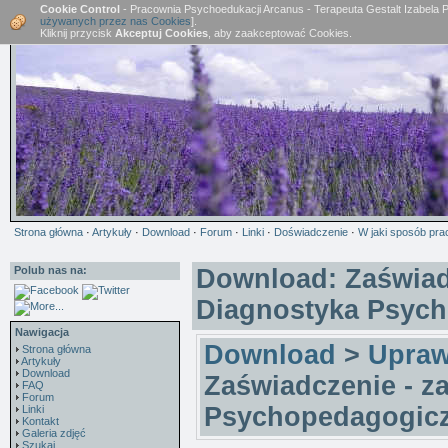
Cookie Control
- Pracownia Psychoedukacji Arcanus - Terapeuta Gestalt Izabela 
używanych przez nas Cookies
].
Kliknij przycisk
Akceptuj Cookies
, aby zaakceptować Cookies.
Strona główna
·
Artykuły
·
Download
·
Forum
·
Linki
·
Doświadczenie
·
W jaki sposób pra
Polub nas na:
Download: Zaświadc
Diagnostyka Psyc
Nawigacja
Download
>
Uprawn
Strona główna
Artykuły
Download
Zaświadczenie - z
FAQ
Forum
Psychopedagogic
Linki
Kontakt
Galeria zdjęć
Szukaj