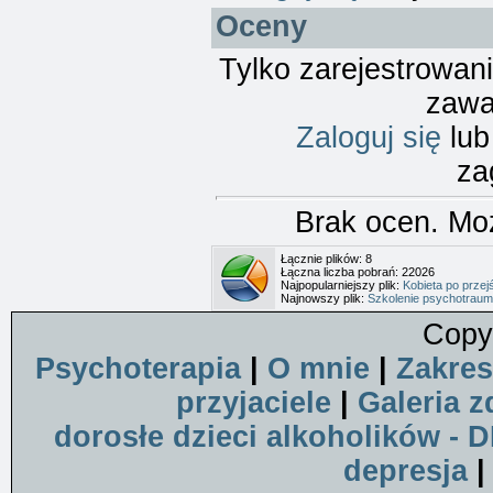
Oceny
Tylko zarejestrowan
zawa
Zaloguj się
lu
za
Brak ocen. Mo
Łącznie plików: 8
Łączna liczba pobrań: 22026
Najpopularniejszy plik:
Kobieta po przej
Najnowszy plik:
Szkolenie psychotrauma
Copy
Psychoterapia
|
O mnie
|
Zakres
przyjaciele
|
Galeria z
dorosłe dzieci alkoholików - 
depresja