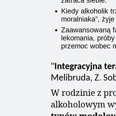
zatraca siebie.
Kiedy alkoholik t
moralniaka”, żyje
Zaawansowaną fa
lekomania, próby
przemoc wobec 
"
Integracyjna te
Melibruda, Z. So
W rodzinie z p
alkoholowym wy
typów modelow