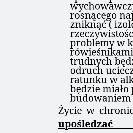
wychowawczy
rosnącego na
zniknąć ( izo
rzeczywistośc
problemy w k
rówieśnikami
trudnych będ
odruch uciec
ratunku w al
będzie miało
budowaniem b
Życie w chroni
upośledzać