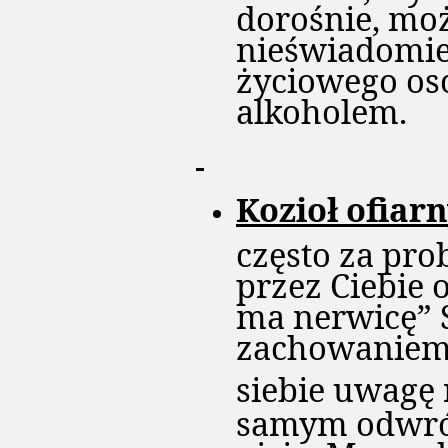
dorośnie, moż
nieświadomie
życiowego os
alkoholem.
Kozioł ofiar
często za pro
przez Ciebie o
ma nerwicę”
zachowaniem 
siebie uwagę
samym odwróc
picia. Ma pro