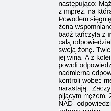
następująco: Mąż
z imprez, na któr
Powodem sięgnięci
żona wspomniane
bądź tańczyła z
całą odpowiedzia
swoją żonę. Twier
jej wina. A z kole
powoli odpowiedzi
nadmierna odpowi
kontroli wobec m
narastają.. Zaczy
pijącym mężem. Ż
NAD- odpowiedzial