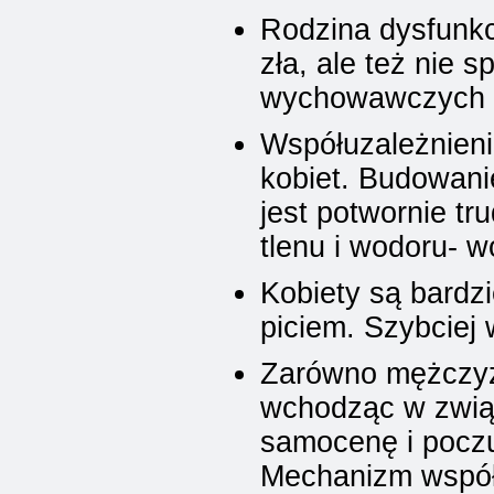
Rodzina dysfunkc
zła, ale też nie sp
wychowawczych i 
Współuzależnieni
kobiet. Budowani
jest potwornie tr
tlenu i wodoru- w
Kobiety są bardz
piciem. Szybciej 
Zarówno mężczyzn
wchodząc w zwią
samocenę i poczu
Mechanizm współ