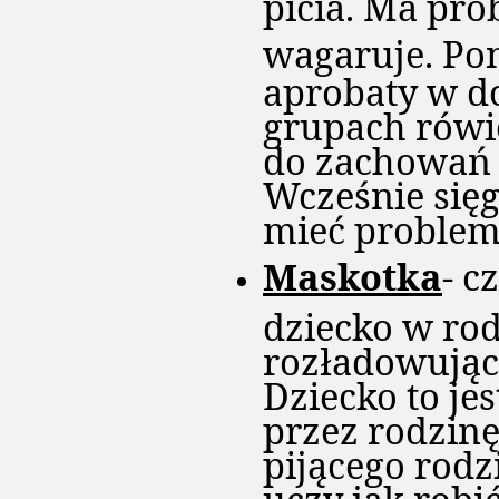
wagaruje.
Pon
aprobaty w d
grupach rówi
do zachowań
Wcześnie sięg
mieć problem
Maskotka
- c
dziecko w rod
rozładowując
Dziecko to je
przez rodzin
pijącego rodz
uczy jak robi