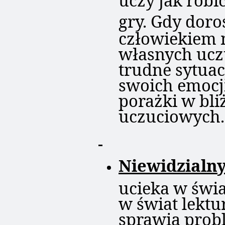
gry. Gdy doro
człowiekiem
własnych ucz
trudne sytuac
swoich emocj
porażki w bl
uczuciowych.
Niewidzialn
ucieka w świa
w świat lektu
sprawia pro