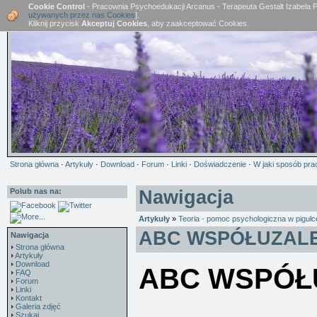
Cookie Control
- Pracownia Psychoedukacji Arcanus - Terapeuta Gestalt Izabela 
używanych przez nas Cookies
].
Kliknij przycisk
Akceptuj Cookies
, aby zaakceptować Cookies.
Strona główna
·
Artykuły
·
Download
·
Forum
·
Linki
·
Doświadczenie
·
W jaki sposób pra
Polub nas na:
Nawigacja
Artykuły
»
Teoria - pomoc psychologiczna w pigułce,
ABC WSPÓŁUZALE
Nawigacja
Strona główna
Artykuły
Download
ABC WSPÓŁ
FAQ
Forum
Linki
Kontakt
Galeria zdjęć
Szukaj