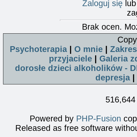
Zaloguj się
lu
za
Brak ocen. Mo
Copy
Psychoterapia
|
O mnie
|
Zakres
przyjaciele
|
Galeria z
dorosłe dzieci alkoholików - 
depresja
516,644 
Powered by
PHP-Fusion
copy
Released as free software witho