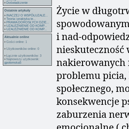
Doświadczenie
Życie w długotr
Ostatnie artykuły
INACZEJ O WSPÓŁUZALE...
Teoria i praktyka te...
spowodowanym p
PRAWA DOROSŁYCH DZIE...
UZALEŻNIENIE OD KOMP...
UZALEŻNIENIE OD KOMP...
i nad-odpowiedz
Aktualnie online
Gości online: 1
nieskuteczność 
Użytkowników online: 0
Łącznie użytkowników: 3
nakierowanych 
Najnowszy użytkownik:
gpolomska5
problemu picia,
społecznego, m
konsekwencje p
zaburzenia ner
emocjonalne ( c