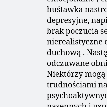
huśtawka nastro
depresyjne, napi
brak poczucia se
nierealistyczne
duchową . Nast
odczuwane obniż
Niektórzy mogą 
trudnościami na
psychoaktywnyc
nasennych i usp