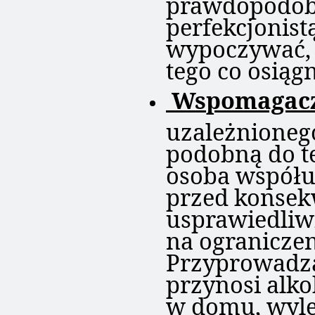
prawdopodob
perfekcjonist
wypoczywać, 
tego co osiągn
Wspomagac
uzależnioneg
podobną do te
osoba współu
przed konsek
usprawiedliw
na ograniczen
Przyprowadza
przynosi alko
w domu, wyle