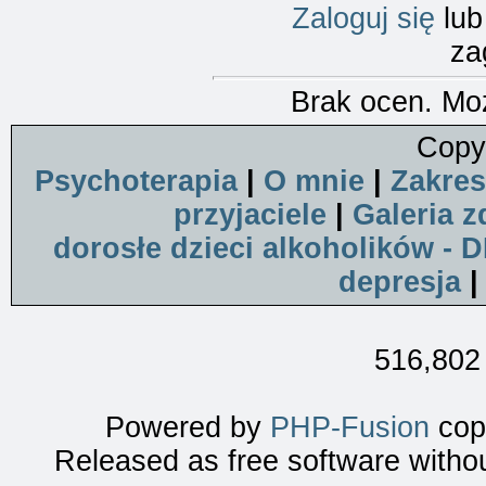
Zaloguj się
lu
za
Brak ocen. Mo
Copy
Psychoterapia
|
O mnie
|
Zakres
przyjaciele
|
Galeria z
dorosłe dzieci alkoholików - 
depresja
516,802 
Powered by
PHP-Fusion
copy
Released as free software witho