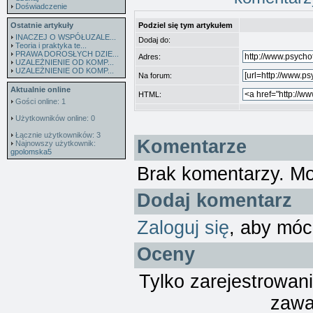
Doświadczenie
Ostatnie artykuły
Podziel się tym artykułem
INACZEJ O WSPÓŁUZALE...
Dodaj do:
Teoria i praktyka te...
PRAWA DOROSŁYCH DZIE...
Adres:
UZALEŻNIENIE OD KOMP...
UZALEŻNIENIE OD KOMP...
Na forum:
Aktualnie online
HTML:
Gości online: 1
Użytkowników online: 0
Łącznie użytkowników: 3
Komentarze
Najnowszy użytkownik:
gpolomska5
Brak komentarzy. M
Dodaj komentarz
Zaloguj się
, aby móc
Oceny
Tylko zarejestrowan
zawa