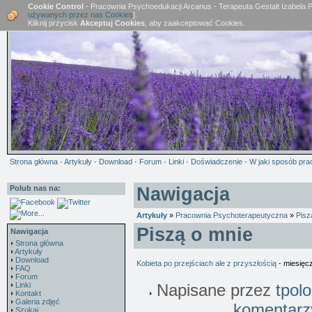
Cookie Control
- Pracownia Psychoedukacji Arcanus - Terapeuta Gestalt Izabela 
używanych przez nas Cookies
].
Kliknij przycisk
Akceptuj Cookies
, aby zaakceptować Cookies.
Strona główna
·
Artykuły
·
Download
·
Forum
·
Linki
·
Doświadczenie
·
W jaki sposób pra
Polub nas na:
Nawigacja
Artykuły
»
Pracownia Psychoterapeutyczna
»
Pisz
Piszą o mnie
Nawigacja
Strona główna
Artykuły
Download
Kobieta po przejściach ale z przyszłością
- miesięc
FAQ
Forum
Linki
Napisane przez
tpol
Kontakt
Galeria zdjęć
komentarz
Szukaj