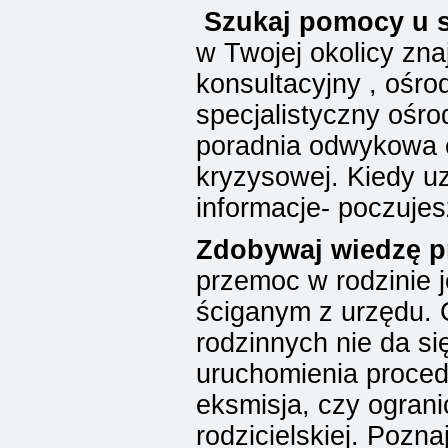
Szukaj pomocy u s
w Twojej okolicy zna
konsultacyjny , ośr
specjalistyczny ośro
poradnia odwykowa c
kryzysowej. Kiedy u
informacje- poczujes
Zdobywaj wiedzę 
przemoc w rodzinie 
ściganym z urzędu. 
rodzinnych nie da si
uruchomienia procedu
eksmisja, czy ogran
rodzicielskiej. Pozn