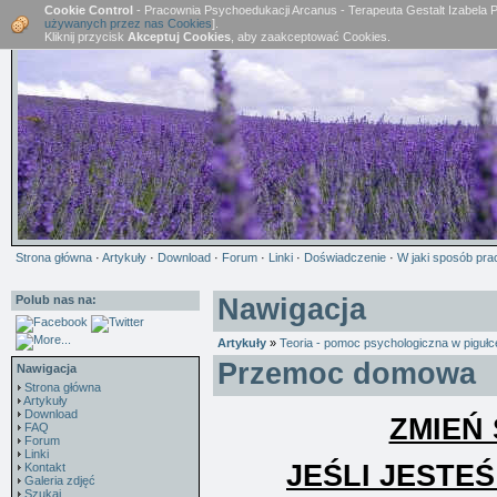
Cookie Control
- Pracownia Psychoedukacji Arcanus - Terapeuta Gestalt Izabela 
używanych przez nas Cookies
].
Kliknij przycisk
Akceptuj Cookies
, aby zaakceptować Cookies.
Strona główna
·
Artykuły
·
Download
·
Forum
·
Linki
·
Doświadczenie
·
W jaki sposób pra
Polub nas na:
Nawigacja
Artykuły
»
Teoria - pomoc psychologiczna w pigułce,
Przemoc domowa
Nawigacja
Strona główna
Artykuły
Download
ZMIEŃ
FAQ
Forum
Linki
JEŚLI JESTE
Kontakt
Galeria zdjęć
Szukaj