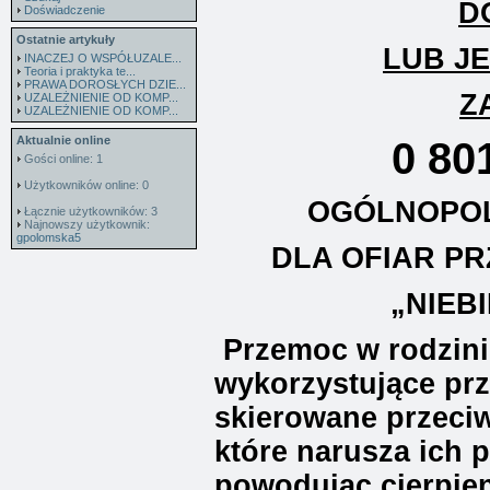
D
Doświadczenie
Ostatnie artykuły
LUB J
INACZEJ O WSPÓŁUZALE...
Teoria i praktyka te...
PRAWA DOROSŁYCH DZIE...
Z
UZALEŻNIENIE OD KOMP...
UZALEŻNIENIE OD KOMP...
Aktualnie online
0
80
Gości online: 1
Użytkowników online: 0
OGÓLNOPOL
Łącznie użytkowników: 3
Najnowszy użytkownik:
gpolomska5
DLA OFIAR P
„NIEBI
Przemoc w rodzinie
wykorzystujące prz
skierowane przeci
które narusza ich p
powodując cierpien