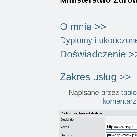
Ministerstwo Zdro
O mnie >>
Dyplomy i ukończon
Doświadczenie >
Zakres usług >>
Napisane przez
tpol
komentarz
Podziel się tym artykułem
Dodaj do:
Adres:
Na forum: